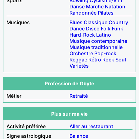
Sports
Bowling
Cyclisme/VTT
Danse
Marche
Natation
Randonnée
Pilates
Musiques
Blues
Classique
Country
Dance
Disco
Folk
Funk
Hard-Rock
Latino
Musique contemporaine
Musique traditionnelle
Orchestre
Pop-rock
Reggae
Rétro
Rock
Soul
Variétés
Profession de Gbyte
Métier
Retraité
Plus sur ma vie
Activité préférée
Aller au restaurant
Signe astrologique
Balance