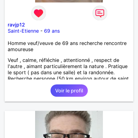
ravjp12
Saint-Etienne
-
69 ans
Homme veuf/veuve de 69 ans recherche rencontre
amoureuse
Veuf , calme, réfléchie , attentionné , respect de
l'autre , aimant particulièrement la nature . Pratique
le sport ( pas dans une salle) et la randonnée.
Recherche personne (50 km environ autour de saint
étienne) pour finir le reste de ma vie , sereinement ,
Voir le profil
en parfaite harmonie et confiance.