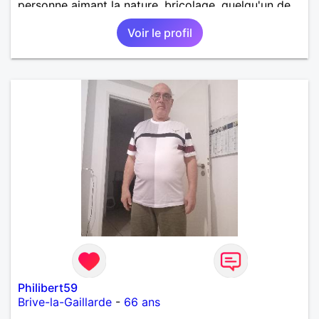
personne aimant la nature ,bricolage ,quelqu'un de
simple et naturel à vos claviers mesdames
Voir le profil
Philibert59
Brive-la-Gaillarde
-
66 ans