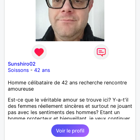
Sunshiro02
Soissons
-
42 ans
Homme célibataire de 42 ans recherche rencontre
amoureuse
Est-ce que le véritable amour se trouve ici? Y-a-t'il
des femmes réellement sincères et surtout ne jouant
pas avec les sentiments des hommes? Etant un
homme protecteur et bienveillant, je veux continuer
d'y croire et pouvoir enfin former la petite famille
Voir le profil
que je désir temps. Faux profil, profiteuse et autres
joyeuseté passer votre chemin, vous ne