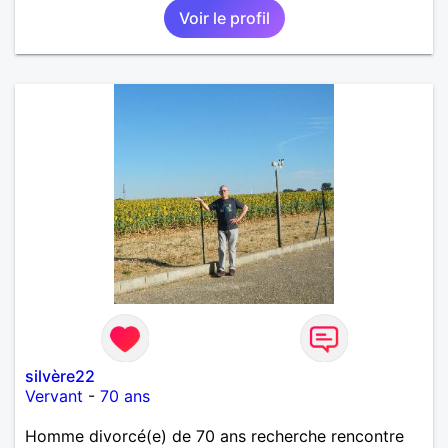
Voir le profil
intense, remplie de joie, de tendresse et pourquoi
pas par la suite d'amour. Déjà dans un premier
temps, se connaître, puis s'apprécier et ensuite
l'avenir nous le dira N'ayez pas peur du niveau
d'étude, je ne me prends pas la tête sur ce niveau.
Mon meilleurs diplôme étant le CEP certificat
d'étude primaire. Avec ce diplôme on sait que je
sais lire, écrire et compter. En raison de mes
principes je ne corresponds pas avec les
demoiselles approchant les moins de 60 ans
silvère22
Vervant
-
70 ans
Homme divorcé(e) de 70 ans recherche rencontre