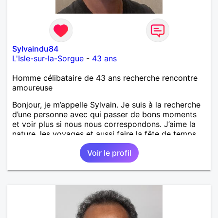
Sylvaindu84
L'Isle-sur-la-Sorgue
-
43 ans
Homme célibataire de 43 ans recherche rencontre
amoureuse
Bonjour, je m’appelle Sylvain. Je suis à la recherche
d’une personne avec qui passer de bons moments
et voir plus si nous nous correspondons. J’aime la
nature, les voyages et aussi faire la fête de temps
en temps ;-)Je suis papa d’un petit garçon de 7 ans
Voir le profil
dont je m’occupe en garde alternée. J’aime à peu
près tous les styles de musique. (Oui je suis pas
trop fan de Jul). Je fais du sport pour garder la
forme et plutôt agréable à regarder. (Enfin je le
pense en tout cas 😂)