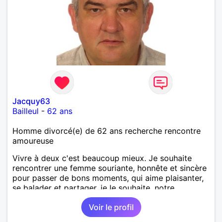
Jacquy63
Bailleul
-
62 ans
Homme divorcé(e) de 62 ans recherche rencontre
amoureuse
Vivre à deux c'est beaucoup mieux. Je souhaite
rencontrer une femme souriante, honnête et sincère
pour passer de bons moments, qui aime plaisanter,
se balader et partager, je le souhaite, notre
complicité. J'aime beaucoup les chantiers de
Voir le profil
randonnée pour se défouler, se relaxer, se détendre
et finalement prendre du bon temps. C'est difficile