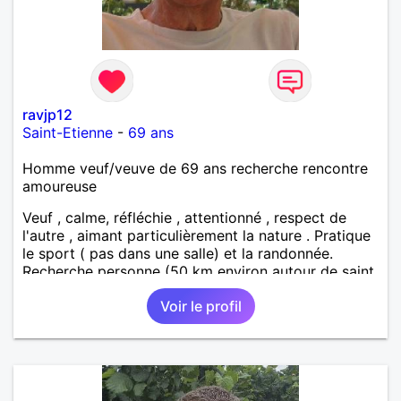
ravjp12
Saint-Etienne
-
69 ans
Homme veuf/veuve de 69 ans recherche rencontre
amoureuse
Veuf , calme, réfléchie , attentionné , respect de
l'autre , aimant particulièrement la nature . Pratique
le sport ( pas dans une salle) et la randonnée.
Recherche personne (50 km environ autour de saint
étienne) pour finir le reste de ma vie , sereinement ,
Voir le profil
en parfaite harmonie et confiance.