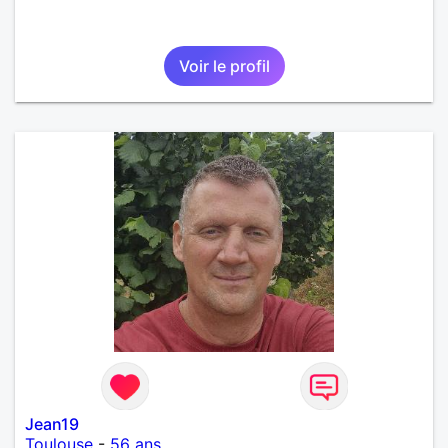
Voir le profil
Jean19
Toulouse
-
56 ans