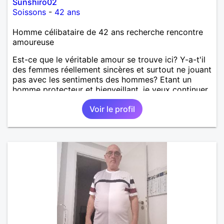
Sunshiro02
Soissons
-
42 ans
Homme célibataire de 42 ans recherche rencontre
amoureuse
Est-ce que le véritable amour se trouve ici? Y-a-t'il
des femmes réellement sincères et surtout ne jouant
pas avec les sentiments des hommes? Etant un
homme protecteur et bienveillant, je veux continuer
d'y croire et pouvoir enfin former la petite famille
Voir le profil
que je désir temps. Faux profil, profiteuse et autres
joyeuseté passer votre chemin, vous ne
m'intéressez pas du tout!