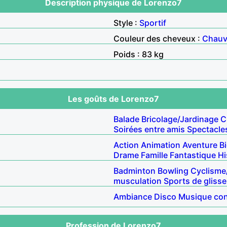
Description physique de Lorenzo7
Style :
Sportif
Couleur des cheveux :
Chau
Poids : 83 kg
Les goûts de Lorenzo7
Balade
Bricolage/Jardinage
C
Soirées entre amis
Spectacle
Action
Animation
Aventure
B
Drame
Famille
Fantastique
Hi
Badminton
Bowling
Cyclisme
musculation
Sports de glisse
Ambiance
Disco
Musique co
Profession de Lorenzo7