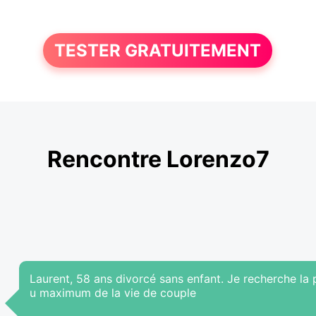
TESTER GRATUITEMENT
Rencontre Lorenzo7
Laurent, 58 ans divorcé sans enfant. Je recherche la 
u maximum de la vie de couple