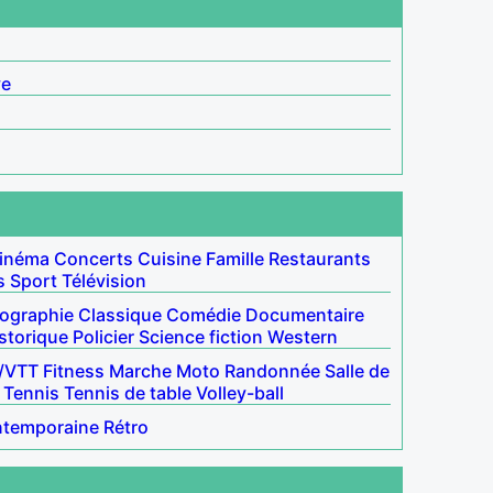
ve
inéma
Concerts
Cuisine
Famille
Restaurants
s
Sport
Télévision
iographie
Classique
Comédie
Documentaire
storique
Policier
Science fiction
Western
/VTT
Fitness
Marche
Moto
Randonnée
Salle de
Tennis
Tennis de table
Volley-ball
ntemporaine
Rétro