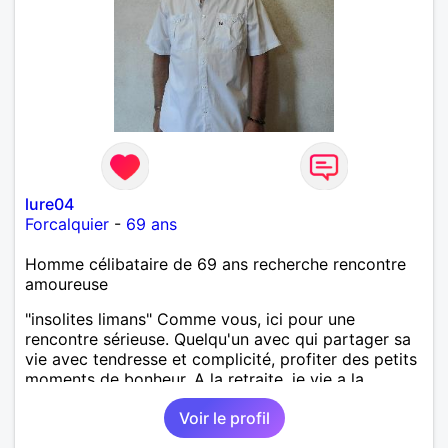
lure04
Forcalquier
-
69 ans
Homme célibataire de 69 ans recherche rencontre
amoureuse
"insolites limans" Comme vous, ici pour une
rencontre sérieuse. Quelqu'un avec qui partager sa
vie avec tendresse et complicité, profiter des petits
moments de bonheur. A la retraite, je vie a la
campagne, j'aime les voyages. Depuis quelques
Voir le profil
années, je pratique et donne des soins reiki.