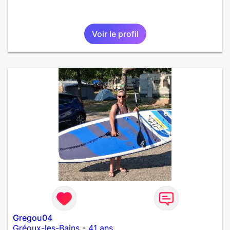
Voir le profil
Gregou04
Gréoux-les-Bains
-
41 ans