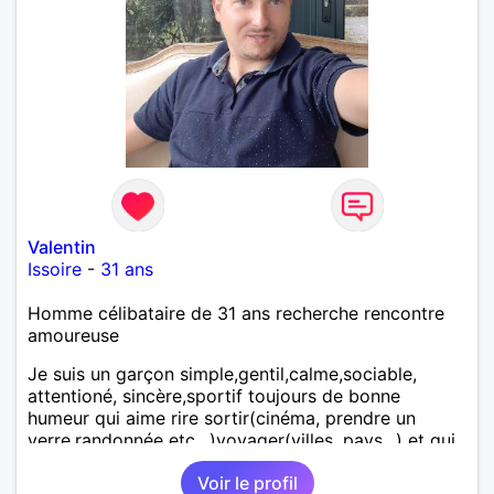
Valentin
Issoire
-
31 ans
Homme célibataire de 31 ans recherche rencontre
amoureuse
Je suis un garçon simple,gentil,calme,sociable,
attentioné, sincère,sportif toujours de bonne
humeur qui aime rire sortir(cinéma, prendre un
verre,randonnée etc.. )voyager(villes, pays...) et qui
est aussi très famille Je recherche une relation
Voir le profil
sérieuse avec une fille simple sans prise de tête