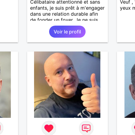
Célibataire attentionné et sans
Veuf ,
enfants, je suis prêt à m'engager
yeux m
dans une relation durable afin
de fonder un foyer. Je ne suis
pas adepte des sites de
Voir le profil
rencontres, je préfère la
rencontre de visu : boire un
verre ou un dîner pourquoi pas.
Tu es plutôt italien ou asiatique
? Côté professionnel, je
m'épanouis pleinement dans un
groupe aéronautique après avoir
fait mes études d'ingénieur et
de docteur à CentraleSupélec.
Je recherche une femme qui
aime l'art, la nature et qui soit
attentive aux autres, à
l'environnement et curieuse du
monde. PS. Je ne ronfle pas 🙂