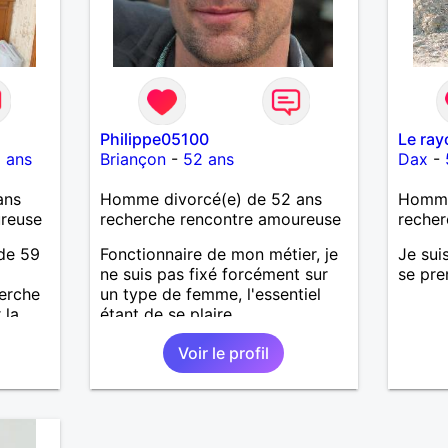
Philippe05100
Le ray
 ans
Briançon
-
52 ans
Dax
-
ans
Homme divorcé(e) de 52 ans
Homme
ureuse
recherche rencontre amoureuse
recher
 de 59
Fonctionnaire de mon métier, je
Je sui
ne suis pas fixé forcément sur
se pre
herche
un type de femme, l'essentiel
 la
étant de se plaire.
er
Voir le profil
emble
ni je
le vtt