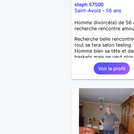
steph 57500
Saint-Avold
-
56 ans
Homme divorcé(e) de 56 
recherche rencontre amo
Recherche belle rencontre
tout se fera selon feeling.
Homme bien sa tête et da
baskets mais ne veut plus
prendre la tête inutilement
Voir le profil