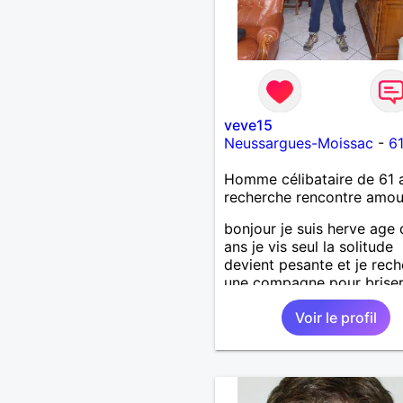
veve15
Neussargues-Moissac
-
61
Homme célibataire de 61 
recherche rencontre amo
bonjour je suis herve age
ans je vis seul la solitude
devient pesante et je rec
une compagne pour briser
solitude et pouvoir partag
Voir le profil
beaucoup de choses ens
je suis une persone simple
sincere fidele attentionee 
bois ni je fume j aime les
ballades la nature le resto 