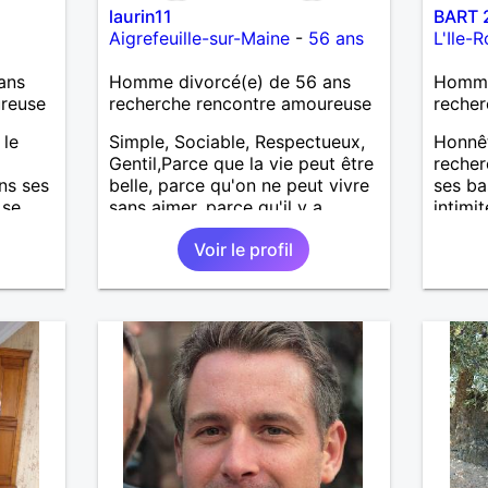
laurin11
BART 
Aigrefeuille-sur-Maine
-
56 ans
L'Ile-
ans
Homme divorcé(e) de 56 ans
Homme
ureuse
recherche rencontre amoureuse
recher
 le
Simple, Sociable, Respectueux,
Honnêt
Gentil,Parce que la vie peut être
reche
ns ses
belle, parce qu'on ne peut vivre
ses ba
 se
sans aimer, parce qu'il y a
intimit
.
forcément quelqu'un qui nous
Voir le profil
attend quelque part. Très envie
d'une belle rencontre.