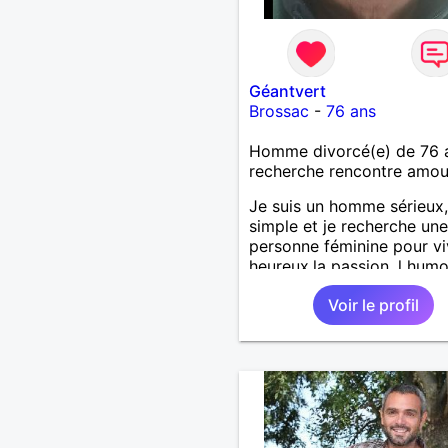
Géantvert
Brossac
-
76 ans
Homme divorcé(e) de 76 
recherche rencontre amo
Je suis un homme sérieux,
simple et je recherche une
personne féminine pour vi
heureux,la passion, l humo
tendresse,,le bonheur d êt
Voir le profil
deux main dans la main '