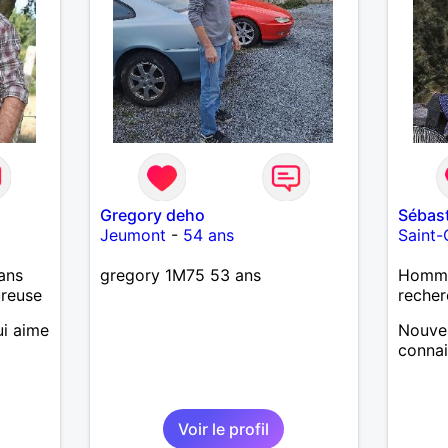
Gregory deho
Sébas
Jeumont
-
54 ans
Saint-
ans
gregory 1M75 53 ans
Homme 
ureuse
recher
i aime
Nouvea
connai
Voir le profil