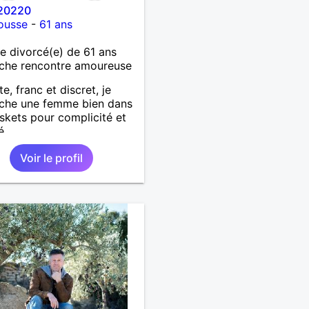
20220
Rousse
-
61 ans
 divorcé(e) de 61 ans
che rencontre amoureuse
e, franc et discret, je
rche une femme bien dans
skets pour complicité et
é
Voir le profil