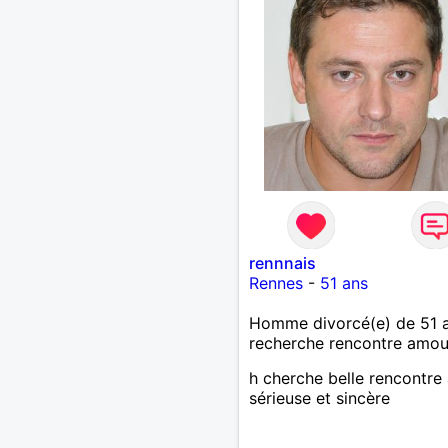
visiter des regions la mer 
montagne les lotos etc.. j
recherche vraiment une re
serieuse et durable j habit
neussargues. a tres biento
rennnais
Rennes
-
51 ans
Homme divorcé(e) de 51 
recherche rencontre amo
h cherche belle rencontre 
sérieuse et sincère