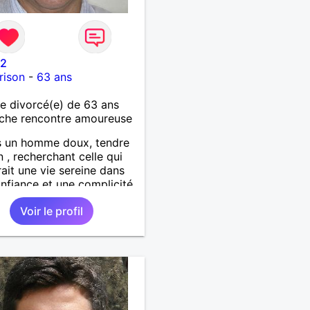
42
rison
-
63 ans
 divorcé(e) de 63 ans
che rencontre amoureuse
s un homme doux, tendre
n , recherchant celle qui
rait une vie sereine dans
nfiance et une complicité
le.
Voir le profil