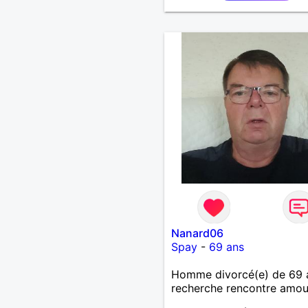
Nanard06
Spay
-
69 ans
Homme divorcé(e) de 69 
recherche rencontre amo