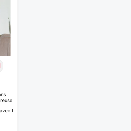
la
e
lation
e a
t.
ans
ureuse
avec f