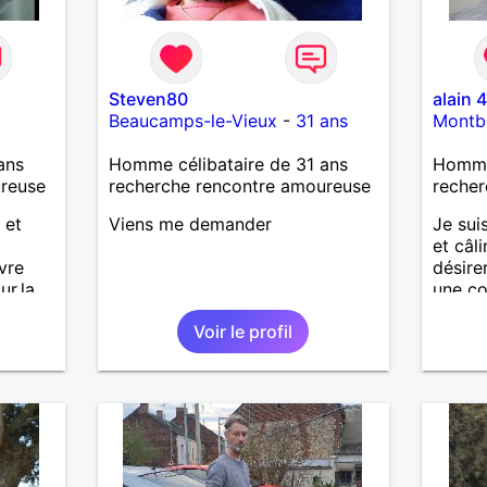
Steven80
alain 
Beaucamps-le-Vieux
-
31 ans
Montb
ans
Homme célibataire de 31 ans
Homme
ureuse
recherche rencontre amoureuse
recher
 et
Viens me demander
Je sui
et câli
vre
désire
ur,la
une co
re a
agréab
Voir le profil