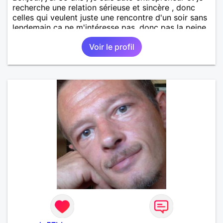
recherche une relation sérieuse et sincère , donc
celles qui veulent juste une rencontre d'un soir sans
lendemain ça ne m'intéresse pas, donc pas la peine
de me contacter. J'aime la nature, le sport en
Voir le profil
général, les randonnées, les sorties entre amis et en
famille. Je suis d'un naturel plutôt timide d'ou mon
inscription( par contre une fois que je connais la
personne, je suis assez "déconneur") . Mes défauts
et /ou qualités: émotif, sensible, impulsif dans mes
choix ( mais je sais relativiser selon les situations),
réservé , toujours optimiste, quelquefois un petit
manque de confiance en moi . Je suis loyal,
honnête, pas toujours patient mais très intègre et
d'une humeur très joyeuse.