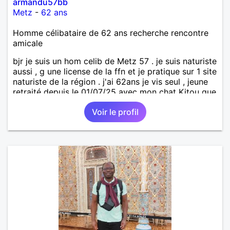
armandu57bb
Metz
-
62 ans
Homme célibataire de 62 ans recherche rencontre
amicale
bjr je suis un hom celib de Metz 57 . je suis naturiste
aussi , g une license de la ffn et je pratique sur 1 site
naturiste de la région . j'ai 62ans je vis seul , jeune
retraité depuis le 01/07/25 avec mon chat Kitou que
j'ai adopté en 04/2023 , je recherche une femme
Voir le profil
pour amitié et compagnie , partager des moments
de détente , de loisirs et d'intimités dans le respect
mutuel sur ma région du 57/54.