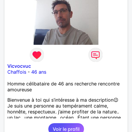
Vicvocvuc
Chaffois
-
46 ans
Homme célibataire de 46 ans recherche rencontre
amoureuse
Bienvenue à toi qui s’intéresse à ma description😉
Je suis une personne au tempérament calme,
honnête, respectueux. j’aime profiter de la nature..
un lac.. une montagne.. océan.. Étant une personne
simple, je me contente de peu.. Je pratique pas mal
Voir le profil
d’activités, randonnée, vtt, natation. moto.. etc..