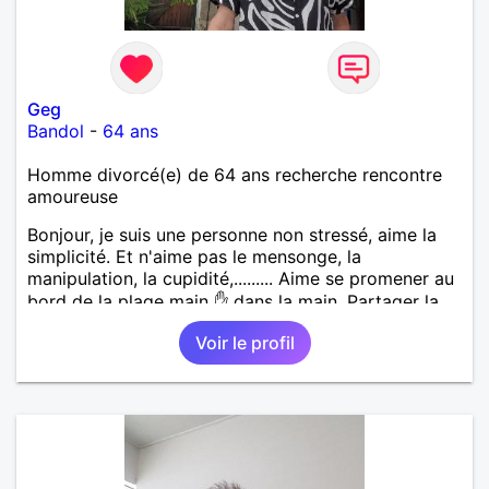
Geg
Bandol
-
64 ans
Homme divorcé(e) de 64 ans recherche rencontre
amoureuse
Bonjour, je suis une personne non stressé, aime la
simplicité. Et n'aime pas le mensonge, la
manipulation, la cupidité,......... Aime se promener au
bord de la plage main ✋ dans la main. Partager la
vie. Les restos, les sorties, visiter les vieux villages
Voir le profil
avec leurs anecdotes. Sans oublier la famille. Si une
femme ce reconnaît qu'elle communique avec moi.