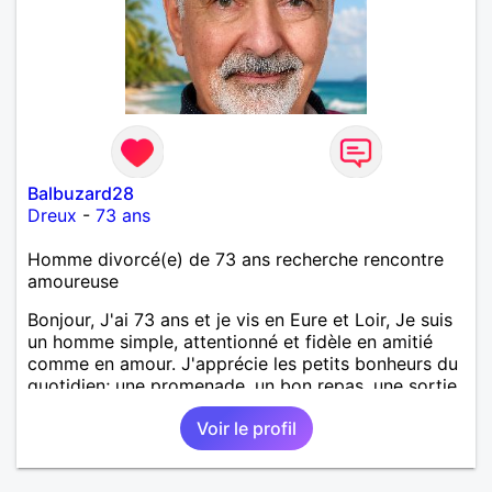
Balbuzard28
Dreux
-
73 ans
Homme divorcé(e) de 73 ans recherche rencontre
amoureuse
Bonjour, J'ai 73 ans et je vis en Eure et Loir, Je suis
un homme simple, attentionné et fidèle en amitié
comme en amour. J'apprécie les petits bonheurs du
quotidien; une promenade, un bon repas, une sortie,
une discision agréable ou un moment de détente à
Voir le profil
deux. Je souhaite rencontrer une femme douce,
honnête et bienveillante, avec qui partager des
moments de complicité, de rire et de confiance. Je