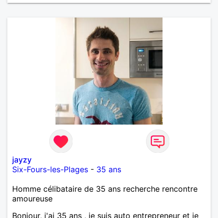
autrement qu'en transports en commun ou à pieds,
arrangez-vous pour être de Caen ou des environs
immédiats. Ou bien déménagez. C'est vous qui
voyez. Pour d'autres photos, demandez-moi l'accès
à mon album privé.
jayzy
Six-Fours-les-Plages
-
35 ans
Homme célibataire de 35 ans recherche rencontre
amoureuse
Bonjour, j'ai 35 ans , je suis auto entrepreneur et je