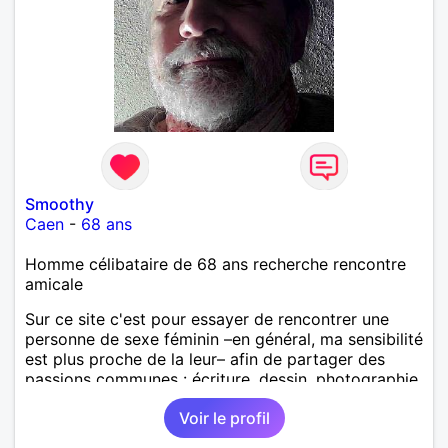
Smoothy
Caen
-
68 ans
Homme célibataire de 68 ans recherche rencontre
amicale
Sur ce site c'est pour essayer de rencontrer une
personne de sexe féminin –en général, ma sensibilité
est plus proche de la leur– afin de partager des
passions communes : écriture, dessin, photographie,
Trouver une sorte de complice en écriture, en
Voir le profil
dessin, en photographie. Eventuellement plus si
bonnes vibrations. Ne pouvant me déplacer