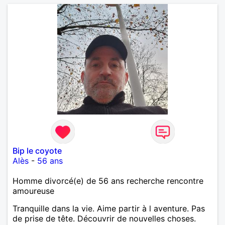
crois qu'une belle relation commence souvent par
une belle amitié et qu'il n'est jamais trop tard pour
écrire une nouvelle histoire. Si vous aimez les
échanges sincères, les valeurs de respect et de
simplicité, nous pourrions faire connaissance autour
d'un café suivi d'une balade, sans précipitation et
laisser le temps faire le reste. Au plaisir de vous lire.
Bip le coyote
Alès
-
56 ans
Homme divorcé(e) de 56 ans recherche rencontre
amoureuse
Tranquille dans la vie. Aime partir à l aventure. Pas
de prise de tête. Découvrir de nouvelles choses.