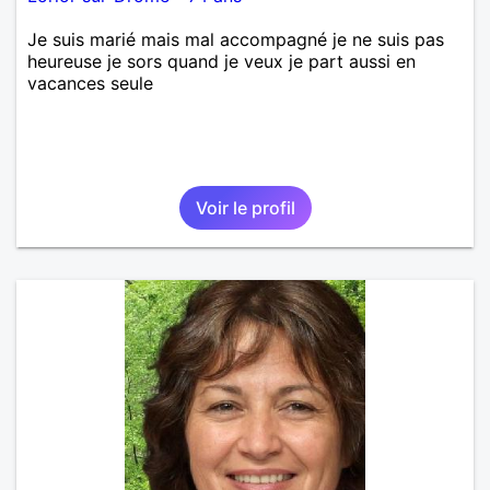
Je suis marié mais mal accompagné je ne suis pas
heureuse je sors quand je veux je part aussi en
vacances seule
Voir le profil