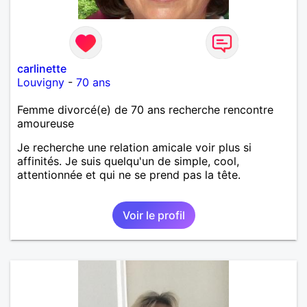
carlinette
Louvigny
-
70 ans
Femme divorcé(e) de 70 ans recherche rencontre
amoureuse
Je recherche une relation amicale voir plus si
affinités. Je suis quelqu'un de simple, cool,
attentionnée et qui ne se prend pas la tête.
Voir le profil