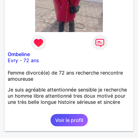
Ombeline
Evry
-
72 ans
Femme divorcé(e) de 72 ans recherche rencontre
amoureuse
Je suis agréable attentionnée sensible je recherche
un homme libre attentionné tres doux motivé pour
une très belle longue histoire sérieuse et sincère
Voir le profil