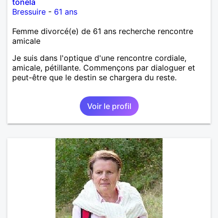
tonela
Bressuire
-
61 ans
Femme divorcé(e) de 61 ans recherche rencontre
amicale
Je suis dans l'optique d'une rencontre cordiale,
amicale, pétillante. Commençons par dialoguer et
peut-être que le destin se chargera du reste.
Voir le profil