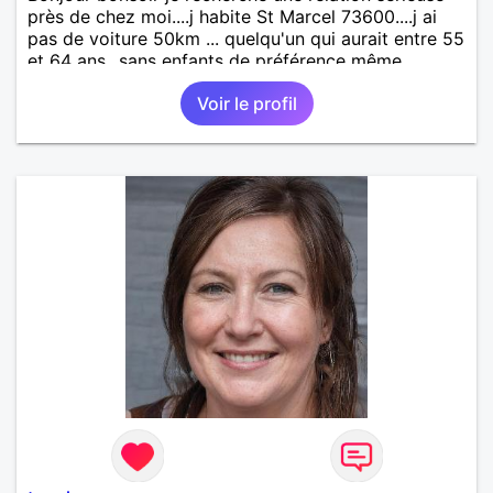
près de chez moi....j habite St Marcel 73600....j ai
pas de voiture 50km ... quelqu'un qui aurait entre 55
et 64 ans...sans enfants de préférence même
adultes et qui n aurait garder aucun contact avec
Voir le profil
une où plusieurs ex...si vous correspondez à ma
recherche ecrivez moi je vous répondrai...