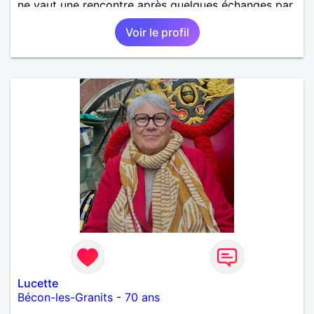
ne vaut une rencontre après quelques échanges par
messages pour savoir si il y a un feeling entre les
Voir le profil
deux et le désir de se revoir. Au plaisir de se
découvrir...
Lucette
Bécon-les-Granits
-
70 ans