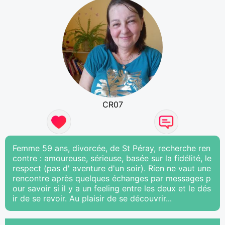
CR07
Femme 59 ans, divorcée, de St Péray, recherche ren
contre : amoureuse, sérieuse, basée sur la fidélité, le
respect (pas d' aventure d'un soir). Rien ne vaut une
rencontre après quelques échanges par messages p
our savoir si il y a un feeling entre les deux et le dés
ir de se revoir. Au plaisir de se découvrir...