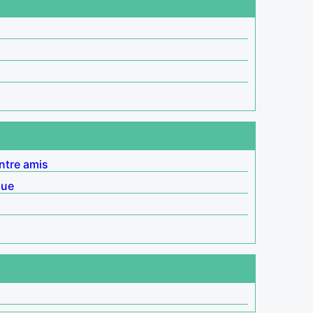
ntre amis
que