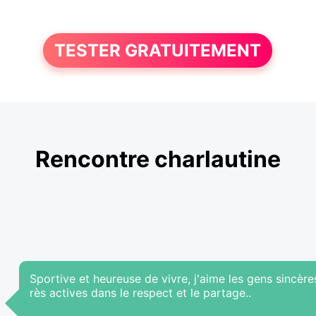
TESTER GRATUITEMENT
Rencontre charlautine
Sportive et heureuse de vivre, j'aime les gens sincère
rès actives dans le respect et le partage..