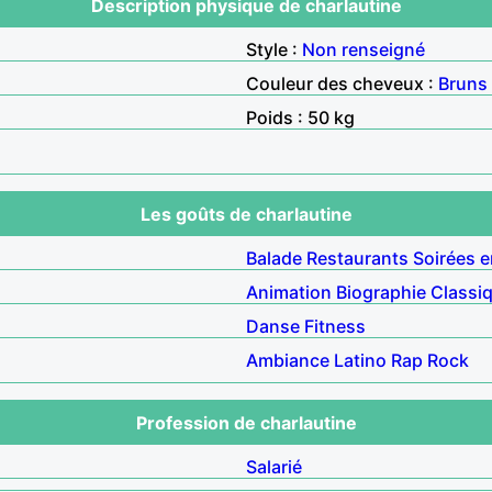
Description physique de charlautine
Style :
Non renseigné
Couleur des cheveux :
Bruns
Poids : 50 kg
Les goûts de charlautine
Balade
Restaurants
Soirées e
Animation
Biographie
Classi
Danse
Fitness
Ambiance
Latino
Rap
Rock
Profession de charlautine
Salarié