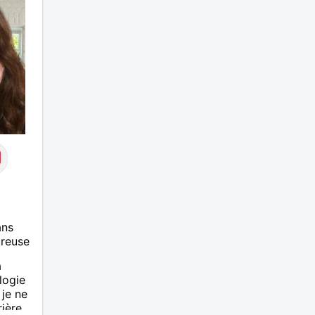
ans
ureuse
a
logie
 je ne
ière,