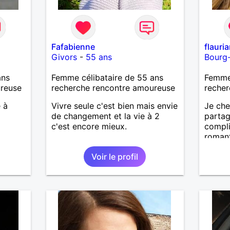
Fafabienne
flauri
Givors
-
55 ans
Bourg
ans
Femme célibataire de 55 ans
Femme 
ureuse
recherche rencontre amoureuse
recher
e à
Vivre seule c'est bien mais envie
Je che
de changement et la vie à 2
partag
c'est encore mieux.
compli
romant
grand 
Voir le profil
tendre
donner