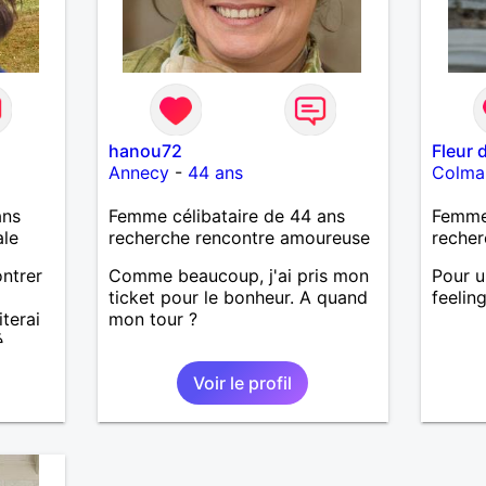
hanou72
Fleur 
Annecy
-
44 ans
Colma
ans
Femme célibataire de 44 ans
Femme 
ale
recherche rencontre amoureuse
recher
ontrer
Comme beaucoup, j'ai pris mon
Pour u
ticket pour le bonheur. A quand
feelin
terai
mon tour ?
,
Voir le profil