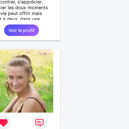
contrer, s'apprécier,
ier les doux moments
 vie peut offrir mais
t à deux, dans une
on sans prise de tête et
Voir le profil
us si complicité.