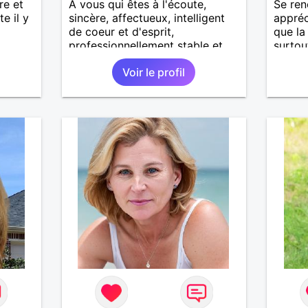
re et
À vous qui êtes à l'écoute,
Se ren
e il y
sincère, affectueux, intelligent
appréc
de coeur et d'esprit,
que la
professionnellement stable et
surtou
disponible, je vous tends la main
relati
Voir le profil
afin de parcourir ensemble un
voir pl
bout de chemin en espérant que
la route soit longue.