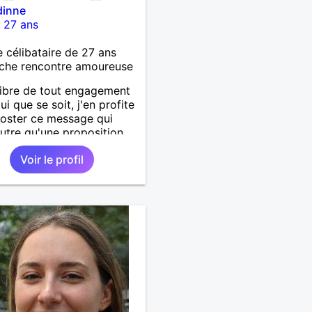
inne
-
27 ans
célibataire de 27 ans
che rencontre amoureuse
libre de tout engagement
ui que se soit, j'en profite
oster ce message qui
autre qu'une proposition
tact avec qui voudra qui
Voir le profil
 Sada ou Mayotte en
.. Peut être ne pourrai-je
re à tout le monde, mais
che est lancée et qui sait
 cela pourrait donner. Je
ptimiste sur l'avenir et