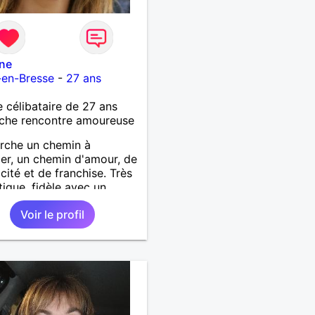
ane
-en-Bresse
-
27 ans
célibataire de 27 ans
che rencontre amoureuse
rche un chemin à
er, un chemin d'amour, de
cité et de franchise. Très
ique, fidèle avec un
coeur, beaucoup de
Voir le profil
sse et de douceur à
.