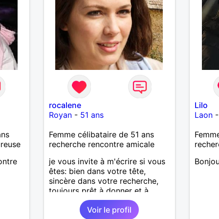
rocalene
Lilo
Royan
-
51 ans
Laon
ans
Femme célibataire de 51 ans
Femme 
ureuse
recherche rencontre amicale
recher
ontre
je vous invite à m'écrire si vous
Bonjou
êtes: bien dans votre tête,
sincère dans votre recherche,
toujours prêt à donner et à
recevoir.
Voir le profil