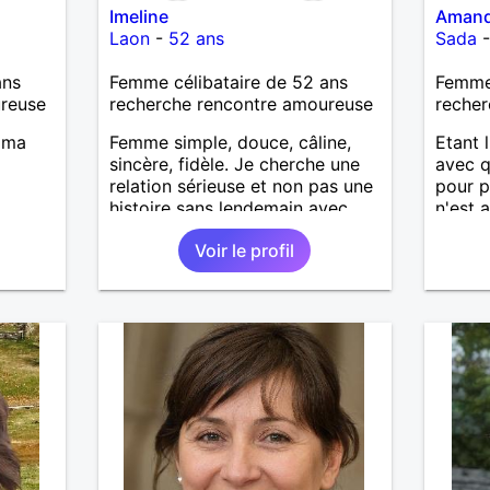
Imeline
Amand
Laon
-
52 ans
Sada
ans
Femme célibataire de 52 ans
Femme 
ureuse
recherche rencontre amoureuse
recher
e ma
Femme simple, douce, câline,
Etant 
sincère, fidèle. Je cherche une
avec q
relation sérieuse et non pas une
pour p
histoire sans lendemain avec
n'est 
une personne qui sache ce qu'il
de con
Voir le profil
veut.
habite
entier.
répond
la per
ce que
reste o
vous ?