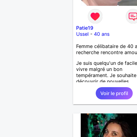
Patie19
Ussel
-
40 ans
Femme célibataire de 40 
recherche rencontre amo
Je suis quelqu'un de facil
vivre malgré un bon
tempérament. Je souhaite
découvrir de nouvelles
personnes
Voir le profil