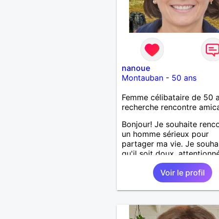
nanoue
Montauban
-
50 ans
Femme célibataire de 50 
recherche rencontre amic
Bonjour! Je souhaite renc
un homme sérieux pour
partager ma vie. Je souhai
qu'il soit doux, attentionné
ayant un grand sens de la
Voir le profil
famille comme moi.