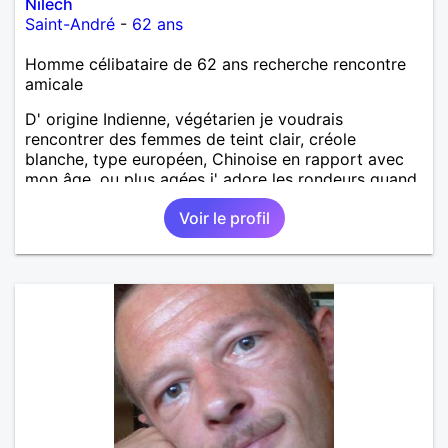
Nilech
Saint-André
-
62 ans
Homme célibataire de 62 ans recherche rencontre
amicale
D' origine Indienne, végétarien je voudrais
rencontrer des femmes de teint clair, créole
blanche, type européen, Chinoise en rapport avec
mon âge, ou plus agées j' adore les rondeurs quand
elles sont mises en valeur,pour aventure suivie, se
Voir le profil
voir chez moi, se voir régulièrement si on le désire
tous les deux, une relation simple, sans engagement
le temps qu' on le souhaite