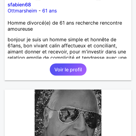
sfabien68
Ottmarsheim
-
61 ans
Homme divorcé(e) de 61 ans recherche rencontre
amoureuse
bonjour je suis un homme simple et honnête de
61ans, bon vivant calin affectueux et conciliant,
aimant donner et recevoir, pour m'investir dans une
relation emplie de complicité et tendresse avec une
femme simple ayant le désir d'une relation suivie et
Voir le profil
d'avancer main dans la main pour un bonheur
partagé.