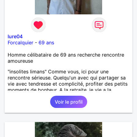
lure04
Forcalquier
-
69 ans
Homme célibataire de 69 ans recherche rencontre
amoureuse
"insolites limans" Comme vous, ici pour une
rencontre sérieuse. Quelqu'un avec qui partager sa
vie avec tendresse et complicité, profiter des petits
moments de bonheur. A la retraite, je vie a la
campagne, j'aime les voyages. Depuis quelques
Voir le profil
années, je pratique et donne des soins reiki.