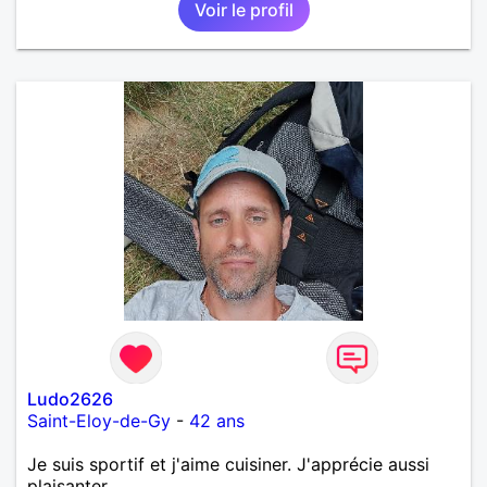
Voir le profil
Alors si comme moi tu as la même vision, parlons-
nous.
Ludo2626
Saint-Eloy-de-Gy
-
42 ans
Je suis sportif et j'aime cuisiner. J'apprécie aussi
plaisanter.