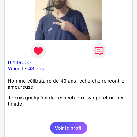
Dje36000
Vineuil
-
43 ans
Homme célibataire de 43 ans recherche rencontre
amoureuse
Je suis quelqu'un de respectueux sympa et un peu
timide
Voir le profil