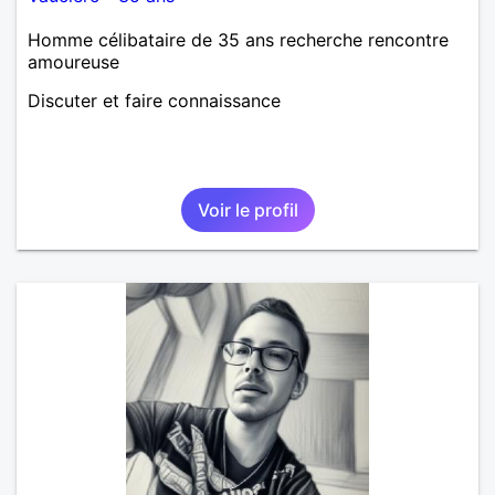
Homme célibataire de 35 ans recherche rencontre
amoureuse
Discuter et faire connaissance
Voir le profil