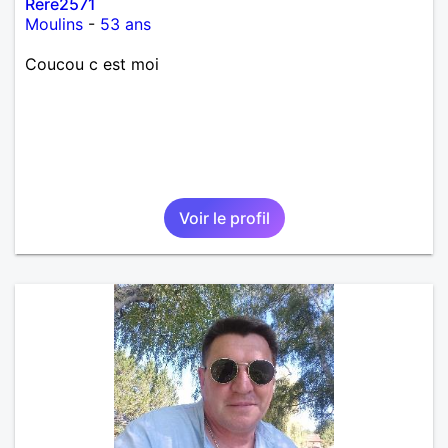
Rere2571
Moulins
-
53 ans
Coucou c est moi
Voir le profil