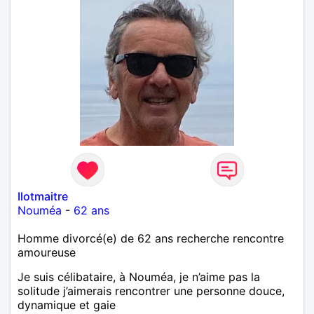
Ilotmaitre
Nouméa
-
62 ans
Homme divorcé(e) de 62 ans recherche rencontre
amoureuse
Je suis célibataire, à Nouméa, je n’aime pas la
solitude j’aimerais rencontrer une personne douce,
dynamique et gaie