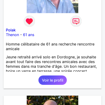
Polak
Thenon
-
61 ans
Homme célibataire de 61 ans recherche rencontre
amicale
Jeune retraité arrivé solo en Dordogne, je souhaite
avant tout faire des rencontres amicales avec des
femmes dans ma tranche d'âge. Un bon restaurant,
boire un verre en terrasse, une soirée concert,
chiner, communiquer et échanger sont des choses
Voir le profil
simples qui me conviennent parfaitement.