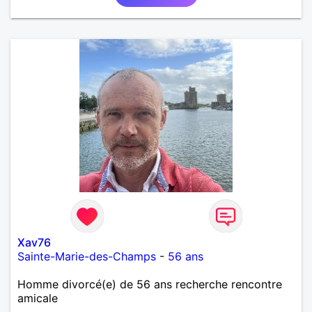
Xav76
Sainte-Marie-des-Champs
-
56 ans
Homme divorcé(e) de 56 ans recherche rencontre
amicale