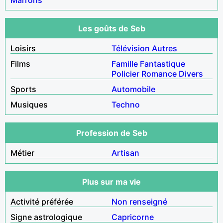
Les goûts de Seb
Loisirs
Télévision
Autres
Films
Famille
Fantastique
Policier
Romance
Divers
Sports
Automobile
Musiques
Techno
Profession de Seb
Métier
Artisan
Plus sur ma vie
Activité préférée
Non renseigné
Signe astrologique
Capricorne