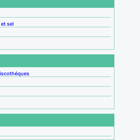
 et sel
iscothéques