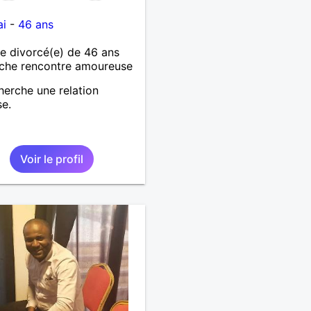
ai
-
46 ans
 divorcé(e) de 46 ans
che rencontre amoureuse
herche une relation
se.
Voir le profil