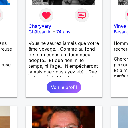
Charyvary
Vinve
Châteaulin
-
74 ans
Besan
ans
Vous ne saurez jamais que votre
Homme
ureuse
âme voyage... Comme au fond
recher
de mon coeur, un doux coeur
Cherc
adopté... Et que rien, ni le
ieuse
person
temps, ni l'age... N'empêcheront
Et aim
jamais que vous ayez été... Que
parfai
la beauté du Monde a pris votre
visage... Vous ne saurez jamais
Voir le profil
que j’emporte votre âme...
Comme une lampe d’or qui
m’éclaire en marchant...