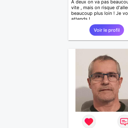
A deux on va pas beaucou
vite , mais on risque d'alle
beaucoup plus loin ! Je v
attends !
Voir le profil