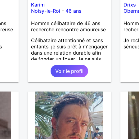
Karim
Drixs
Noisy-le-Roi
-
46 ans
Obern
ans
Homme célibataire de 46 ans
Homme
ureuse
recherche rencontre amoureuse
recher
Célibataire attentionné et sans
Je rec
s
enfants, je suis prêt à m'engager
sérieu
dans une relation durable afin
de fonder un foyer. Je ne suis
pas adepte des sites de
Voir le profil
rencontres, je préfère la
rencontre de visu : boire un
verre ou un dîner pourquoi pas.
Tu es plutôt italien ou asiatique
? Côté professionnel, je
m'épanouis pleinement dans un
groupe aéronautique après avoir
fait mes études d'ingénieur et
de docteur à CentraleSupélec.
Je recherche une femme qui
aime l'art, la nature et qui soit