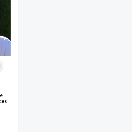
ne
ces