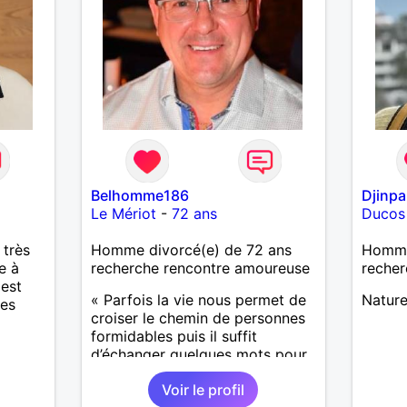
Belhomme186
Djinpa
Le Mériot
-
72 ans
Ducos
 très
Homme divorcé(e) de 72 ans
Homme
e à
recherche rencontre amoureuse
recher
 est
« Parfois la vie nous permet de
Nature
des
croiser le chemin de personnes
formidables puis il suffit
d’échanger quelques mots pour
comprendre qu’elles deviennent
Voir le profil
importantes et pour le reste de