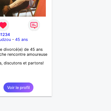
l1234
udzou
-
45 ans
 divorcé(e) de 45 ans
che rencontre amoureuse
s, discutons et partons!
Voir le profil