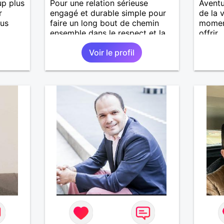
p plus
Pour une relation sérieuse
Aventur
r
engagé et durable simple pour
de la 
ous
faire un long bout de chemin
moment
ensemble dans le respect et la
offrir...
sincérité aimé être aimer je crois
Voir le profil
que le bonheur et l'amour
peuvent exister a tout âge au
plaisir de vous lire.