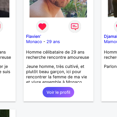
attentive aux autres, à
l'environnement et curieuse du
monde. PS. Je ne ronfle pas 🙂
Flavien’
Djama
Monaco
-
29 ans
Mamo
ans
Homme célibataire de 29 ans
Homme
ureuse
recherche rencontre amoureuse
recher
er je
Jeune homme, très cultivé, et
Parlon
e suis
plutôt beau garçon, ici pour
rencontrer la femme de ma vie
et vivre ensemble à Monaco
Voir le profil