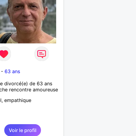
-
63 ans
 divorcé(e) de 63 ans
che rencontre amoureuse
l, empathique
Voir le profil