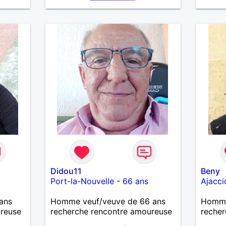
notre vie. »
Didou11
Beny
Port-la-Nouvelle
-
66 ans
Ajacci
ans
Homme veuf/veuve de 66 ans
Homme 
ureuse
recherche rencontre amoureuse
recher