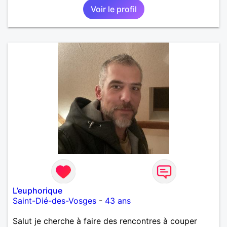
Voir le profil
rencontrer une femme qui serais sincère et pourquoi
pas etre amoureux.trop longtemps seul.....ADAN.et
je suis toujours là. A bientot......
L’euphorique
Saint-Dié-des-Vosges
-
43 ans
Salut je cherche à faire des rencontres à couper