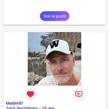
Voir le profil
Matilin97
Saint-Barthélemy
-
56 ans