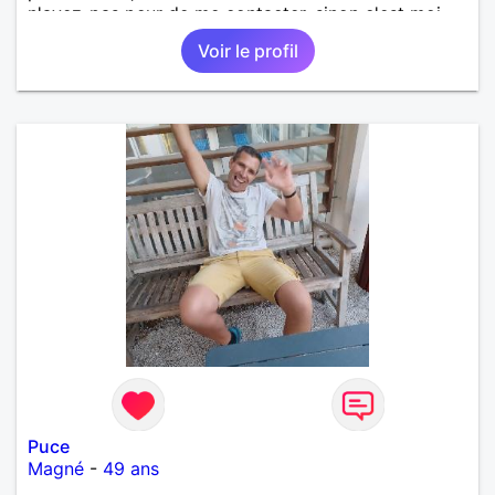
n'ayez-pas peur de me contacter, sinon c'est moi
qui le ferais!!!!!!!!!!!!! Ou peut-être pas! je suis
Voir le profil
100000000000 vrai.
Puce
Magné
-
49 ans