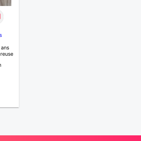
s
 ans
ureuse
n