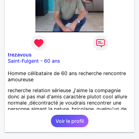
trezavous
Saint-Fulgent
-
60 ans
Homme célibataire de 60 ans recherche rencontre
amoureuse
recherche relation sérieuse ,j'aime la compagnie
donc ai pas mal d'amis caractère plutot cool allure
normale ,décontracté je voudrais rencontrer une
personne aimant la nature ,bricolage ,quelqu'un de
simple et naturel à vos claviers mesdames
Voir le profil