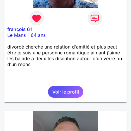
qu’impatient. J’essaye de faire des efforts. Rien de
bien dramatique ! Du moins je le pense……Je suis un
homme facile à vivre. À vous si vous le souhaitez,
d’apprendre à me connaître davantage. J’en serai
ravi….A très bientôt je l’espère.
françois 61
Le Mans
-
64 ans
divorcé cherche une relation d'amitié et plus peut
être je suis une personne romantique aimant j'aime
les balade a deux les discution autour d'un verre ou
d'un repas
Voir le profil