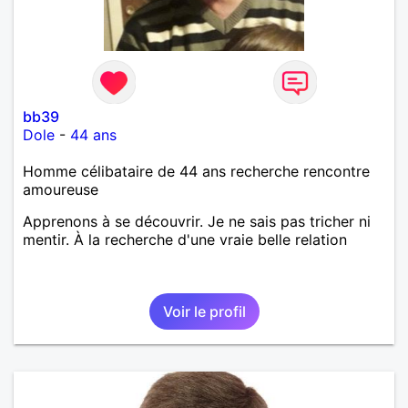
bb39
Dole
-
44 ans
Homme célibataire de 44 ans recherche rencontre
amoureuse
Apprenons à se découvrir. Je ne sais pas tricher ni
mentir. À la recherche d'une vraie belle relation
Voir le profil