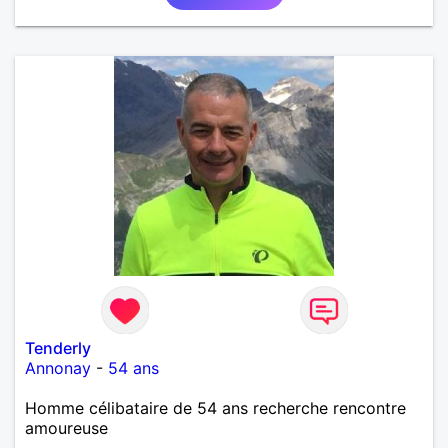
Tenderly
Annonay
-
54 ans
Homme célibataire de 54 ans recherche rencontre
amoureuse