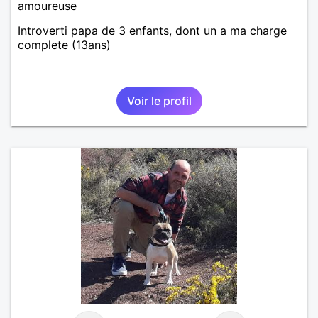
amoureuse
Introverti papa de 3 enfants, dont un a ma charge
complete (13ans)
Voir le profil