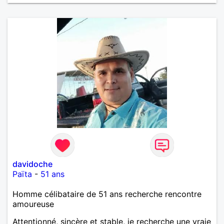
davidoche
Païta
-
51 ans
Homme célibataire de 51 ans recherche rencontre
amoureuse
Attentionné, sincère et stable, je recherche une vraie