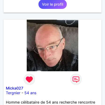
Voir le profil
randonnée pour se défouler, se relaxer, se détendre
et finalement prendre du bon temps. C'est difficile
de tout dire en quelques lignes. En revanche, vous
pouvez me contacter pour avoir plus
d'informations. A bientôt
Micka027
Tergnier
-
54 ans
Homme célibataire de 54 ans recherche rencontre