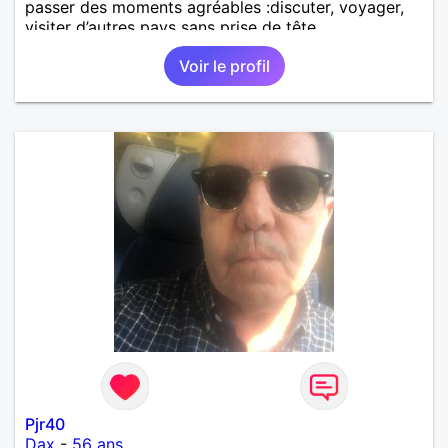
passer des moments agréables :discuter, voyager,
visiter d’autres pays sans prise de tête.
Voir le profil
Pjr40
Dax
-
56 ans