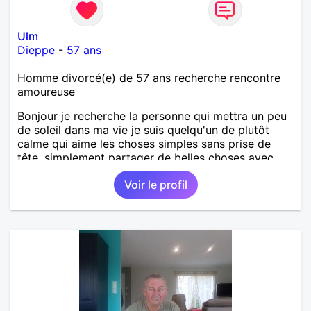
Ulm
Dieppe
-
57 ans
Homme divorcé(e) de 57 ans recherche rencontre
amoureuse
Bonjour je recherche la personne qui mettra un peu
de soleil dans ma vie je suis quelqu'un de plutôt
calme qui aime les choses simples sans prise de
tête, simplement partager de belles choses avec
une personne qui me ressemble .
Voir le profil