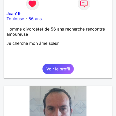
Jean19
Toulouse
-
56 ans
Homme divorcé(e) de 56 ans recherche rencontre
amoureuse
Je cherche mon âme sœur
Voir le profil