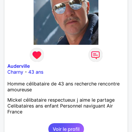
Auderville
Charny
-
43 ans
Homme célibataire de 43 ans recherche rencontre
amoureuse
Mickel célibataire respectueux j aime le partage
Celibataires ans enfant Personnel naviguant Air
France
Voir le profil