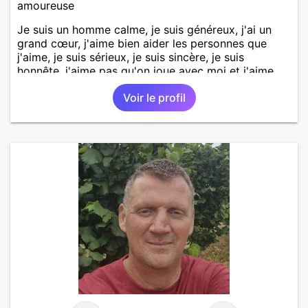
amoureuse
Je suis un homme calme, je suis généreux, j'ai un
grand cœur, j'aime bien aider les personnes que
j'aime, je suis sérieux, je suis sincère, je suis
honnête, j'aime pas qu'on joue avec moi et j'aime
pas les mensonges. Je cherche une relation
Voir le profil
amoureuse et sérieuse.