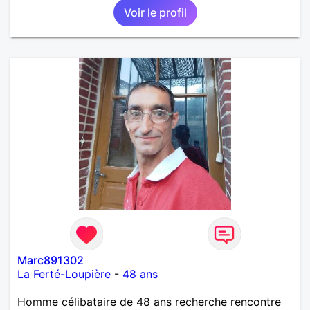
Voir le profil
Marc891302
La Ferté-Loupière
-
48 ans
Homme célibataire de 48 ans recherche rencontre