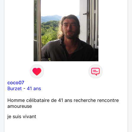
coco07
Burzet
-
41 ans
Homme célibataire de 41 ans recherche rencontre
amoureuse
je suis vivant