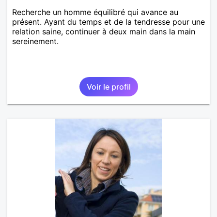
Recherche un homme équilibré qui avance au
présent. Ayant du temps et de la tendresse pour une
relation saine, continuer à deux main dans la main
sereinement.
Voir le profil