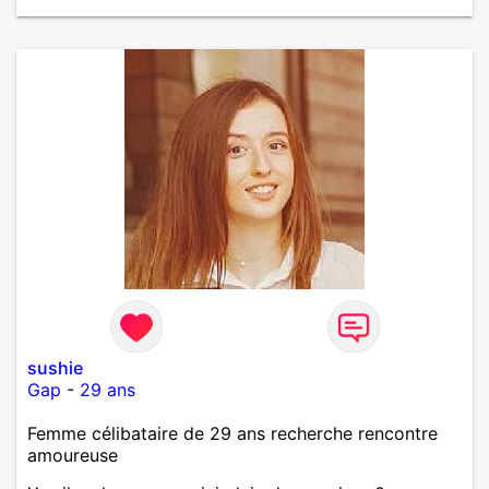
sushie
Gap
-
29 ans
Femme célibataire de 29 ans recherche rencontre
amoureuse