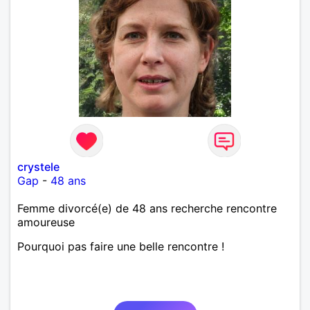
crystele
Gap
-
48 ans
Femme divorcé(e) de 48 ans recherche rencontre
amoureuse
Pourquoi pas faire une belle rencontre !