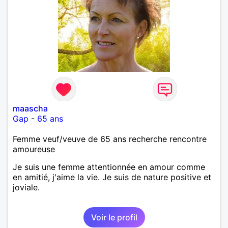
maascha
Gap
-
65 ans
Femme veuf/veuve de 65 ans recherche rencontre
amoureuse
Je suis une femme attentionnée en amour comme
en amitié, j'aime la vie. Je suis de nature positive et
joviale.
Voir le profil