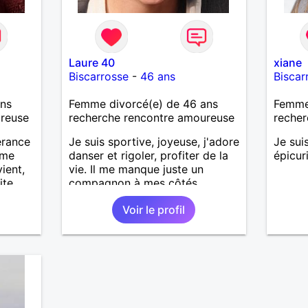
Laure 40
xiane
Biscarrosse
-
46 ans
Biscar
ans
Femme divorcé(e) de 46 ans
Femme
ureuse
recherche rencontre amoureuse
recher
érance
Je suis sportive, joyeuse, j'adore
Je sui
mme
danser et rigoler, profiter de la
épicur
ient,
vie. Il me manque juste un
ite.
compagnon à mes côtés.
rop
Voir le profil
emme
anche,
âline,
ureux
les
ge, et
l.