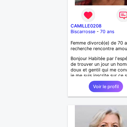
CAMILLE0208
Biscarrosse
-
70 ans
Femme divorcé(e) de 70 
recherche rencontre amo
Bonjour Habitée par l'esp
de trouver un jour un ho
doux et gentil qui me conv
je me suis inscrite sur ce s
J'espère ne pas y rester t
Voir le profil
longtemps. Je suis une f
très dynamique, droite, fr
généreuse, très sensible, c
j'adore les diners en amo
avec musique, le cinéma, 
promenades, la mer, la pla
les jolies choses en généra