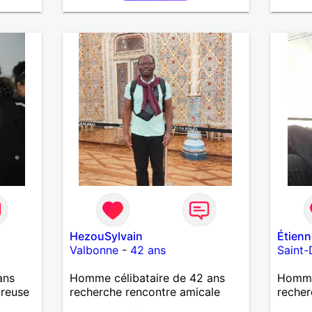
HezouSylvain
Étien
Valbonne
-
42 ans
Saint-
ans
Homme célibataire de 42 ans
Homme
ureuse
recherche rencontre amicale
recher