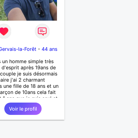
Gervais-la-Forêt
-
44 ans
s un homme simple très
 d'esprit après 19ans de
 couple je suis désormais
taire j'ai 2 charmant
s une fille de 18 ans et un
garçon de 10ans cela fait
t 1 ans que je suis seul et
'hui je suis prêt a refaire
Voir le profil
e rencontré une femme
 pour partager des bons
s sen prise de tête