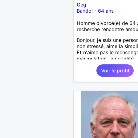
Geg
Bandol
-
64 ans
Homme divorcé(e) de 64 
recherche rencontre amo
Bonjour, je suis une perso
non stressé, aime la simpli
Et n'aime pas le mensonge
manipulation, la cupidité,....
Aime se promener au bord
Voir le profil
plage main ✋ dans la main
Partager la vie. Les restos
sorties, visiter les vieux vi
avec leurs anecdotes. San
oublier la famille. Si une
ce reconnaît qu'elle
communique avec moi.