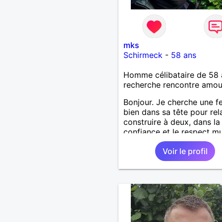
mks
Schirmeck
-
58 ans
Homme célibataire de 58 
recherche rencontre amo
Bonjour. Je cherche une 
bien dans sa tête pour rel
construire à deux, dans la
confiance et le respect m
sur le temps long. J'aime l
Voir le profil
et ce qu'elle propose, les
sorties, les visites. J'ai u
relationnel chaleureux, ma
aussi ancré, posé. Ma situ
personnelle est stable. Je
souhaite rencontrer une 
bien dans sa vie pour ava
deux. avec joie, complicité