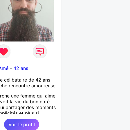
-Amé
-
42 ans
célibataire de 42 ans
che rencontre amoureuse
rche une femme qui aime
 voit la vie du bon coté
qui partager des moments
plicités et plus si
és.
Voir le profil