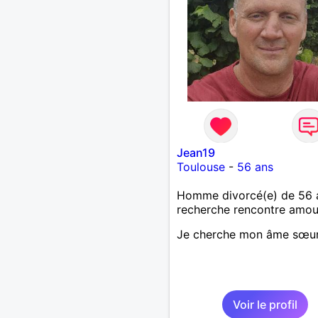
affection.
Jean19
Toulouse
-
56 ans
Homme divorcé(e) de 56 
recherche rencontre amo
Je cherche mon âme sœu
Voir le profil