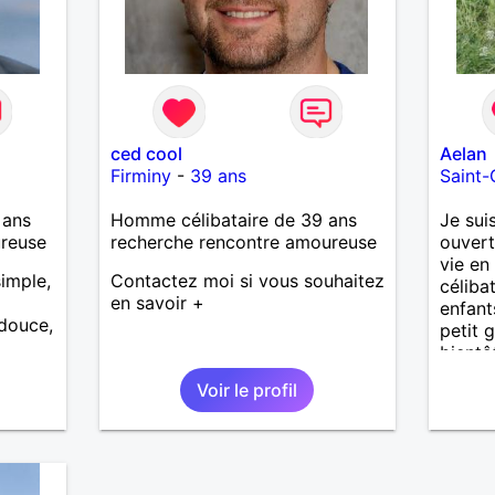
ced cool
Aelan
Firminy
-
39 ans
Saint-
 ans
Homme célibataire de 39 ans
Je sui
ureuse
recherche rencontre amoureuse
ouvert
vie en
imple,
Contactez moi si vous souhaitez
céliba
en savoir +
enfant
 douce,
petit 
bientô
aujourd
Voir le profil
ma vi
simple
moment