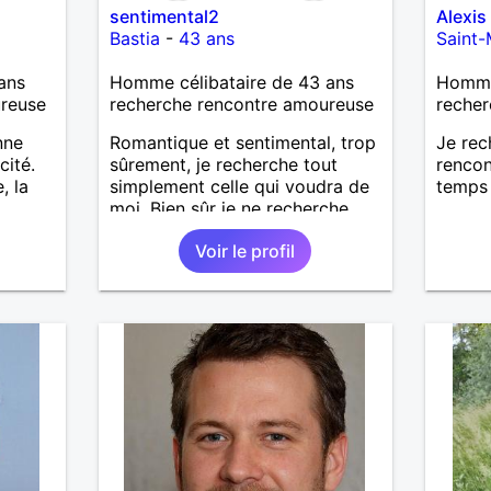
sentimental2
Alexis
Bastia
-
43 ans
Saint
ans
Homme célibataire de 43 ans
Homme 
ureuse
recherche rencontre amoureuse
recher
nne
Romantique et sentimental, trop
Je rec
cité.
sûrement, je recherche tout
rencon
, la
simplement celle qui voudra de
temps 
.....
moi. Bien sûr je ne recherche
 de la
pas d'aventures sans lendemain,
Voir le profil
j'ai passé l'âge!!! J'espère
.
vraiment une relation sérieuse.
, les
llages
s
 femme