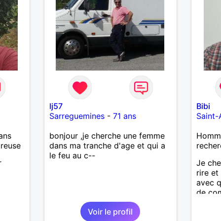
lj57
Bibi
Sarreguemines
-
71 ans
Saint
ans
bonjour ,je cherche une femme
Homme 
ureuse
dans ma tranche d'age et qui a
recher
le feu au c--
r
Je che
rire et
avec 
de com
affinit
Voir le profil