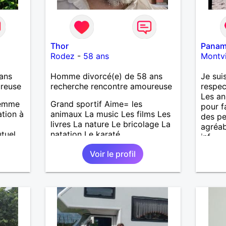
Thor
Pana
Rodez
-
58 ans
Montvi
ans
Homme divorcé(e) de 58 ans
Je sui
ureuse
recherche rencontre amoureuse
respec
Les an
femme
Grand sportif Aime= les
pour f
ation à
animaux La music Les films Les
des pe
livres La nature Le bricolage La
agréab
utuel
natation Le karaté
inf
a vie
Voir le profil
n bon
is
ation
femme
ncer à
,