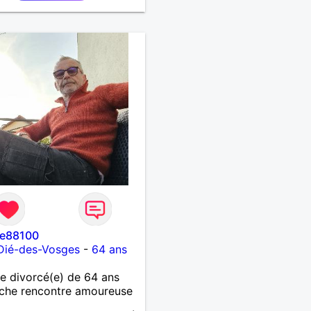
ne88100
Dié-des-Vosges
-
64 ans
 divorcé(e) de 64 ans
che rencontre amoureuse